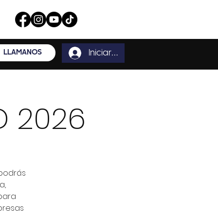
LLÁMANOS
Iniciar sesión
D 2026
podrás
a,
para
rpresas