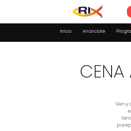
Inicio
Anúnciate
Progr
CENA 
Ven y
e
ten
pareja