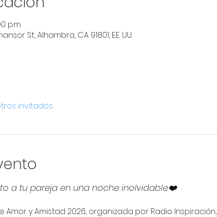
icación
00 p.m.
nsor St, Alhambra, CA 91801, EE. UU.
otros invitados
vento
to a tu pareja en una noche inolvidable❤️
e Amor y Amistad 2026, organizada por Radio Inspiración,